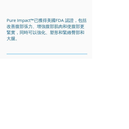
Pure Impact™已獲得美國FDA 認證，包括
改善腹部張力、增強腹部肌肉和使腹部更
緊實，同時可以強化、塑形和緊緻臀部和
大腿。
4
≈
Pure Impact™安全嗎？
以哪個組織的安全標準作根
據？
Pure Impact ™ 是以美國FDA的標準及指